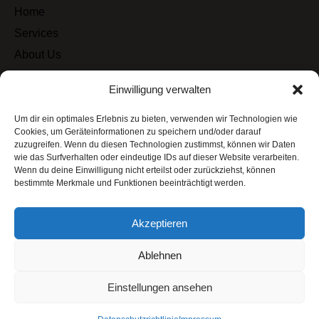
Home
Services
About Us
Shop
Einwilligung verwalten
Contacts
Um dir ein optimales Erlebnis zu bieten, verwenden wir Technologien wie
Cookies, um Geräteinformationen zu speichern und/oder darauf
kontakt
zuzugreifen. Wenn du diesen Technologien zustimmst, können wir Daten
wie das Surfverhalten oder eindeutige IDs auf dieser Website verarbeiten.
info@zivarwerbung.de
Wenn du deine Einwilligung nicht erteilst oder zurückziehst, können
bestimmte Merkmale und Funktionen beeinträchtigt werden.
service@zivarwerbung.de
Akzeptieren
+49 176 43255332
+49 179 9499600
Ablehnen
Einstellungen ansehen
Zivarwerbung © 2025. Alle Rechte vorbehalten.