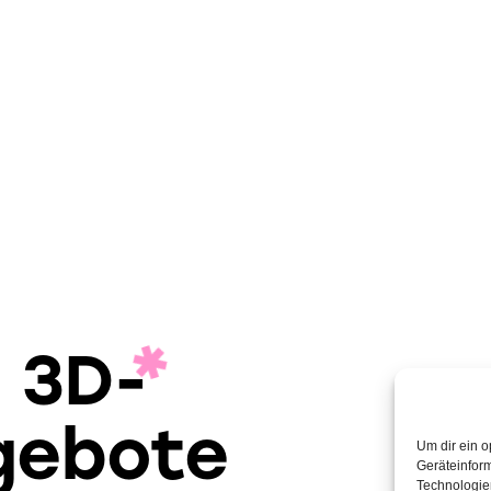
e 3D-
gebote
Um dir ein o
Geräteinfor
Technologien