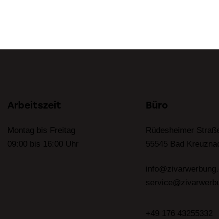
Arbeitszeit
Büro
Montag bis Freitag
Rüdesheimer Straße
09:00 bis 16:00 Uhr
55545 Bad Kreuzna
info@zivarwerbung.
service@zivarwerb
+49 176 43255332