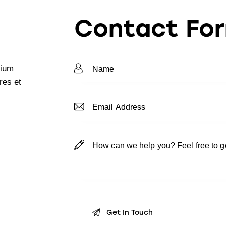
Contact Fo
tium
res et