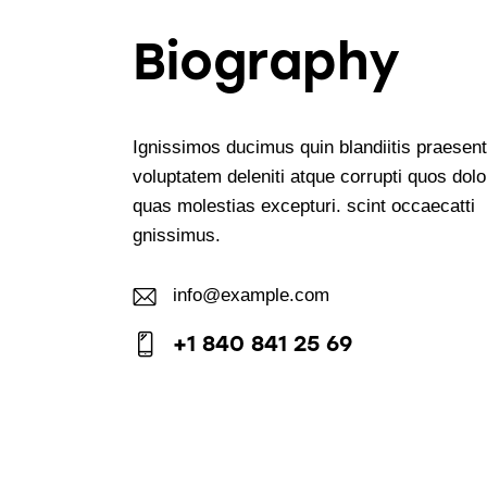
Biography
Ignissimos ducimus quin blandiitis praesen
voluptatem deleniti atque corrupti quos dolo
quas molestias excepturi. scint occaecatti
gnissimus.
info@example.com
E-
+1 840 841 25 69
m
Ph
ail:
on
e: